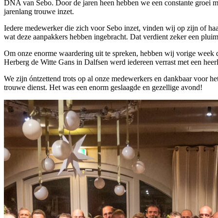
DNA van Sebo. Door de jaren heen hebben we een constante groei mo
jarenlang
trouwe inzet.
Iedere medewerker die zich voor Sebo inzet, vinden wij op zijn of ha
wat deze aanpakkers hebben ingebracht. Dat verdient zeker een plu
Om onze enorme waardering uit te spreken, hebben wij vorige week do
Herberg de Witte Gans in Dalfsen werd iedereen verrast met een heerl
We zijn óntzettend trots op al onze medewerkers en dankbaar voor het f
trouwe dienst. Het was een enorm geslaagde en gezellige avond!