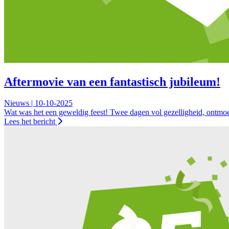
Aftermovie van een fantastisch jubileum!
Nieuws | 10-10-2025
Wat was het een geweldig feest! Twee dagen vol gezelligheid, ontmoet
Lees het bericht