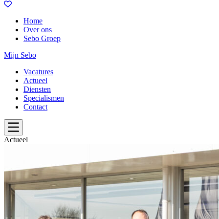
Home
Over ons
Sebo Groep
Mijn Sebo
Vacatures
Actueel
Diensten
Specialismen
Contact
Actueel