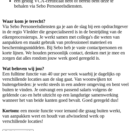
een geldig VCA-certificaat hebt of bereid bent deze te
behalen via Sebo Personeelsdiensten.
Waar kom je terecht?
Via Sebo Personeelsdiensten ga je aan de slag bij een opdrachtgever
in de regio Vledder die gespecialiseerd is in de bestrijding van de
eikenprocessierups. Je werkt samen met collega's die weten van
aanpakken en maakt gebruik van professioneel materieel en
beschermingsmiddelen. Bij Sebo heb je vaste contactpersonen en
korte lijnen. We houden persoonlijk contact, denken met je mee en
zorgen dat alles rondom jouw werk goed geregeld is.
Wat beloven wij jou?
Een fulltime functie van 40 uur per week waarbij je dagelijks op
verschillende locaties aan de slag gaat. Van woonwijken tot
buitengebieden: je werkt steeds in een andere omgeving en bent veel
buiten te vinden. Je ontvangt een passend salaris volgens de
geldende cao en hebt uitzicht op een langdurige samenwerking
wanneer het van beide kanten goed bevalt. Goed geregeld dus!
Kortom:
een mooie functie voor iemand die graag buiten werkt,
van aanpakken weet en houdt van afwisselend werk op
verschillende locaties
!