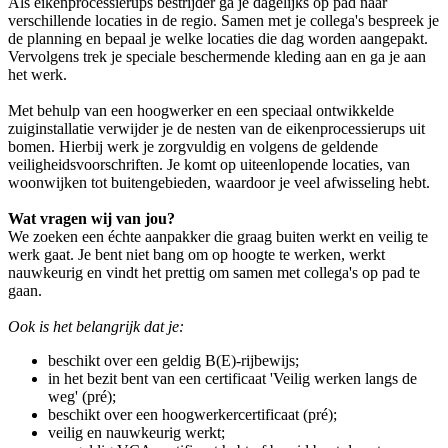
Als eikenprocessierups bestrijder ga je dagelijks op pad naar
verschillende locaties in de regio. Samen met je collega's bespreek je
de planning en bepaal je welke locaties die dag worden aangepakt.
Vervolgens trek je speciale beschermende kleding aan en ga je aan
het werk.
Met behulp van een hoogwerker en een speciaal ontwikkelde
zuiginstallatie verwijder je de nesten van de eikenprocessierups uit
bomen. Hierbij werk je zorgvuldig en volgens de geldende
veiligheidsvoorschriften. Je komt op uiteenlopende locaties, van
woonwijken tot buitengebieden, waardoor je veel afwisseling hebt.
Wat vragen wij van jou?
We zoeken een échte aanpakker die graag buiten werkt en veilig te
werk gaat. Je bent niet bang om op hoogte te werken, werkt
nauwkeurig en vindt het prettig om samen met collega's op pad te
gaan.
Ook is het belangrijk dat je:
beschikt over een geldig B(E)-rijbewijs;
in het bezit bent van een certificaat 'Veilig werken langs de
weg' (pré);
beschikt over een hoogwerkercertificaat (pré);
veilig en nauwkeurig werkt;