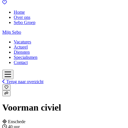
Home
Over ons
Sebo Groep
Mijn Sebo
Vacatures
Actueel
Diensten
Specialismen
Contact
Terug naar overzicht
Voorman civiel
Enschede
40 uur