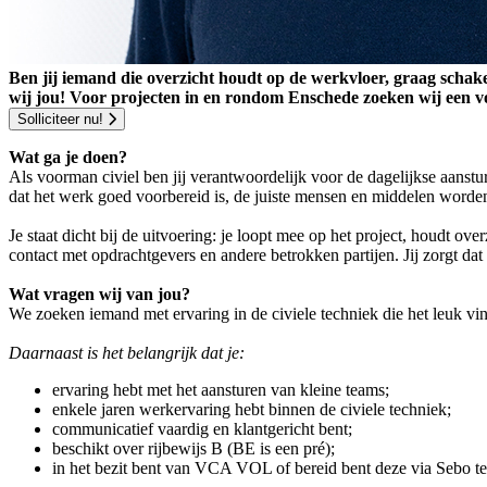
Ben jij iemand die overzicht houdt op de werkvloer, graag schake
wij jou! Voor projecten in en rondom Enschede zoeken wij een vo
Solliciteer nu!
Wat ga je doen?
Als voorman civiel ben jij verantwoordelijk voor de dagelijkse aanst
dat het werk goed voorbereid is, de juiste mensen en middelen worden
Je staat dicht bij de uitvoering: je loopt mee op het project, houdt o
contact met opdrachtgevers en andere betrokken partijen. Jij zorgt dat 
Wat vragen wij van jou?
We zoeken iemand met ervaring in de civiele techniek die het leuk vin
Daarnaast is het belangrijk dat je:
ervaring hebt met het aansturen van kleine teams;
enkele jaren werkervaring hebt binnen de civiele techniek;
communicatief vaardig en klantgericht bent;
beschikt over rijbewijs B (BE is een pré);
in het bezit bent van VCA VOL of bereid bent deze via Sebo t