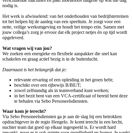
verschillende machines en pakt moeiteloos datgene op wat die dag
nodig is.
Het werk is afwisselend: van het onderhouden van bedrijfsterreinen
tot het helpen bij de aanleg van een speeltuin. Je zorgt voor een
nette, veilige werkomgeving en houdt het tempo erin. Samen met
jouw collega’s zorg je ervoor dat elk project netjes én op tijd wordt
opgeleverd.
Wat vragen wij van jou?
We zoeken een energieke en flexibele aanpakker die snel kan
schakelen en graag actief bezig is in de buitenlucht.
Daarnaast is het belangrijk dat je:
relevante ervaring of een opleiding in het groen hebt;
beschikt over een rijbewijs B/BE/T;
zowel zelfstandig als in teamverband kunt werken;
in het bezit bent van een VCA-certificaat of bereid bent deze
te behalen via Sebo Personeelsdiensten.
Waar kom je terecht?
Via Sebo Personeelsdiensten ga je aan de slag bij een betrokken
opdrachtgever in de regio Hengelo. Je komt terecht in een hecht,
nuchter team dat goed op elkaar ingespeeld is. Er wordt hard
gewerkt, maar er is ook ruimte voor gezelligheid en humor. Je werkt