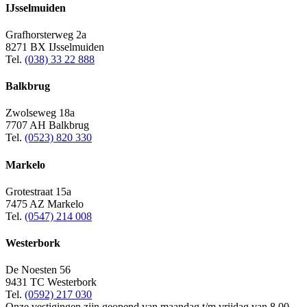
IJsselmuiden
Grafhorsterweg 2a
8271 BX IJsselmuiden
Tel.
(038) 33 22 888
Balkbrug
Zwolseweg 18a
7707 AH Balkbrug
Tel.
(0523) 820 330
Markelo
Grotestraat 15a
7475 AZ Markelo
Tel.
(0547) 214 008
Westerbork
De Noesten 56
9431 TC Westerbork
Tel.
(0592) 217 030
Onze vestigingen zijn geopend van maandag t/m vrijdag van 8.00 -