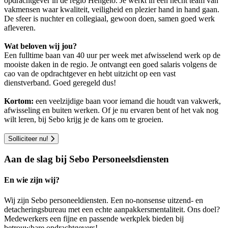
opdrachtgever in de regio Hengelo. Je werkt in een hecht team van
vakmensen waar kwaliteit, veiligheid en plezier hand in hand gaan.
De sfeer is nuchter en collegiaal, gewoon doen, samen goed werk
afleveren.
Wat beloven wij jou?
Een fulltime baan van 40 uur per week met afwisselend werk op de
mooiste daken in de regio. Je ontvangt een goed salaris volgens de
cao van de opdrachtgever en hebt uitzicht op een vast
dienstverband. Goed geregeld dus!
Kortom:
een veelzijdige baan voor iemand die houdt van vakwerk,
afwisseling en buiten werken. Of je nu ervaren bent of het vak nog
wilt leren, bij Sebo krijg je de kans om te groeien.
Solliciteer nu!
Aan de slag bij Sebo Personeelsdiensten
En wie zijn wij?
Wij zijn Sebo personeeldiensten. Een no-nonsense uitzend- en
detacheringsbureau met een echte aanpakkersmentaliteit. Ons doel?
Medewerkers een fijne en passende werkplek bieden bij
betrouwbare opdrachtgevers!