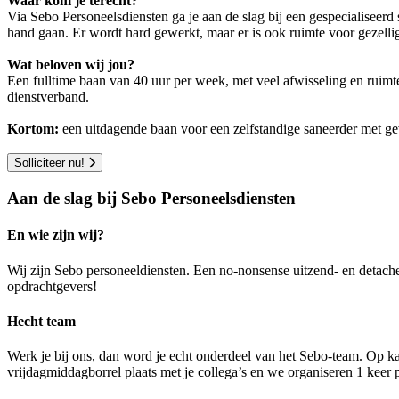
Waar kom je terecht?
Via Sebo Personeelsdiensten ga je aan de slag bij een gespecialiseer
hand gaan. Er wordt hard gewerkt, maar er is ook ruimte voor gezelligh
Wat beloven wij jou?
Een fulltime baan van 40 uur per week, met veel afwisseling en ruimt
dienstverband.
Kortom:
een uitdagende baan voor een zelfstandige saneerder met ge
Solliciteer nu!
Aan de slag bij Sebo Personeelsdiensten
En wie zijn wij?
Wij zijn Sebo personeeldiensten. Een no-nonsense uitzend- en detach
opdrachtgevers!
Hecht team
Werk je bij ons, dan word je echt onderdeel van het Sebo-team. Op ka
vrijdagmiddagborrel plaats met je collega’s en we organiseren 1 keer pe