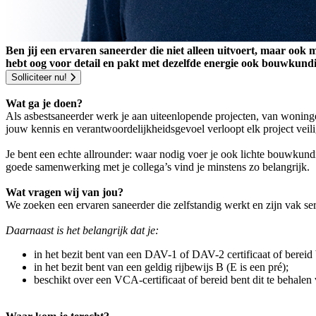
Ben jij een ervaren saneerder die niet alleen uitvoert, maar ook 
hebt oog voor detail en pakt met dezelfde energie ook bouwkun
Solliciteer nu!
Wat ga je doen?
Als asbestsaneerder werk je aan uiteenlopende projecten, van woninge
jouw kennis en verantwoordelijkheidsgevoel verloopt elk project veili
Je bent een echte allrounder: waar nodig voer je ook lichte bouwkundi
goede samenwerking met je collega’s vind je minstens zo belangrijk.
Wat vragen wij van jou?
We zoeken een ervaren saneerder die zelfstandig werkt en zijn vak ser
Daarnaast is het belangrijk dat je:
in het bezit bent van een DAV-1 of DAV-2 certificaat of bereid 
in het bezit bent van een geldig rijbewijs B (E is een pré);
beschikt over een VCA-certificaat of bereid bent dit te behalen