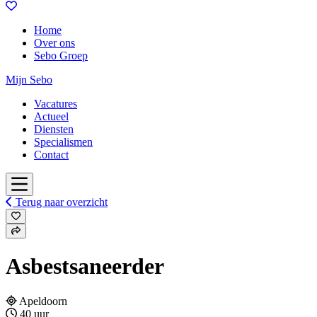
Home
Over ons
Sebo Groep
Mijn Sebo
Vacatures
Actueel
Diensten
Specialismen
Contact
Terug naar overzicht
Asbestsaneerder
Apeldoorn
40 uur