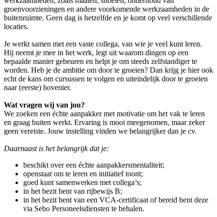
werkzaamheden, zoals maaien, snoeien, onderhoud van
groenvoorzieningen en andere voorkomende werkzaamheden in de
buitenruimte. Geen dag is hetzelfde en je komt op veel verschillende
locaties.
Je werkt samen met een vaste collega, van wie je veel kunt leren.
Hij neemt je mee in het werk, legt uit waarom dingen op een
bepaalde manier gebeuren en helpt je om steeds zelfstandiger te
worden. Heb je de ambitie om door te groeien? Dan krijg je hier ook
echt de kans om cursussen te volgen en uiteindelijk door te groeien
naar (eerste) hovenier.
Wat vragen wij van jou?
We zoeken een échte aanpakker met motivatie om het vak te leren
en graag buiten werkt. Ervaring is mooi meegenomen, maar zeker
geen vereiste. Jouw instelling vinden we belangrijker dan je cv.
Daarnaast is het belangrijk dat je:
beschikt over een échte aanpakkersmentaliteit;
openstaat om te leren en initiatief toont;
goed kunt samenwerken met collega’s;
in het bezit bent van rijbewijs B;
in het bezit bent van een VCA-certificaat of bereid bent deze
via Sebo Personeelsdiensten te behalen.