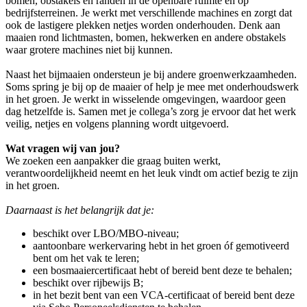
bomen, obstakels en randen in de openbare ruimte en op
bedrijfsterreinen. Je werkt met verschillende machines en zorgt dat
ook de lastigere plekken netjes worden onderhouden. Denk aan
maaien rond lichtmasten, bomen, hekwerken en andere obstakels
waar grotere machines niet bij kunnen.
Naast het bijmaaien ondersteun je bij andere groenwerkzaamheden.
Soms spring je bij op de maaier of help je mee met onderhoudswerk
in het groen. Je werkt in wisselende omgevingen, waardoor geen
dag hetzelfde is. Samen met je collega’s zorg je ervoor dat het werk
veilig, netjes en volgens planning wordt uitgevoerd.
Wat vragen wij van jou?
We zoeken een aanpakker die graag buiten werkt,
verantwoordelijkheid neemt en het leuk vindt om actief bezig te zijn
in het groen.
Daarnaast is het belangrijk dat je:
beschikt over LBO/MBO-niveau;
aantoonbare werkervaring hebt in het groen óf gemotiveerd
bent om het vak te leren;
een bosmaaiercertificaat hebt of bereid bent deze te behalen;
beschikt over rijbewijs B;
in het bezit bent van een VCA-certificaat of bereid bent deze