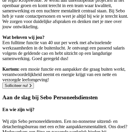
de regio Kropswolde. Je werkt aan uiteenlopende projecten in het
openbaar groen en komt terecht in een team waar kwaliteit,
samenwerking en een nuchtere mentaliteit centraal staan. Bij Sebo
heb je vaste contactpersonen en weet je altijd bij wie je terecht kunt.
We zorgen voor duidelijke afspraken en denken met je mee over
jouw ontwikkeling.
Wat beloven wij jou?
Een fulltime functie van 40 uur per week met afwisselende
werkzaamheden in de buitenlucht. Je ontvangt een passend salaris
volgens de geldende cao en hebt uitzicht op een langdurige
samenwerking. Goed geregeld dus!
Kortom:
een mooie functie een aanpakker die graag buiten werkt,
verantwoordelijkheid neemt en energie krijgt van een nette en
verzorgde leefomgeving!
Solliciteer nu!
Aan de slag bij Sebo Personeelsdiensten
En wie zijn wij?
Wij zijn Sebo personeeldiensten. Een no-nonsense uitzend- en
detacheringsbureau met een echte aanpakkersmentaliteit. Ons doel?
Medewerkers een fijne en passende werkplek bieden bij