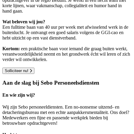
opdrachtgever in de regio Bedum. Je werkt in een hecht team met
korte lijnen, waar vakmanschap, collegialiteit en humor hand in
hand gaan.
Wat beloven wij jou?
Een fulltime baan van 40 uur per week met afwisselend werk in de
buitenlucht. Je ontvangt een goed salaris volgens de GGI-cao en
hebt uitzicht op een vast dienstverband.
Kortom:
een praktische baan voor iemand die graag buiten werkt,
verantwoordelijkheid neemt en het grondwerk écht wil leren of zich
verder wil ontwikkelen.
Solliciteer nu!
Aan de slag bij Sebo Personeelsdiensten
En wie zijn wij?
Wij zijn Sebo personeeldiensten. Een no-nonsense uitzend- en
detacheringsbureau met een echte aanpakkersmentaliteit. Ons doel?
Medewerkers een fijne en passende werkplek bieden bij
betrouwbare opdrachtgevers!