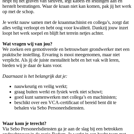
helpt bij het graven van sleuven, legt kabels en leidingen aan en
herstelt bestratingen. Waar de kraan niet kan komen, pak jij het werk
op met de schop.
Je werkt nauw samen met de kraanmachinist en collega’s, zorgt dat
alles veilig verloopt en hebt oog voor kwaliteit. Dankzij jouw inzet
loopt het werk soepel en blijft het terrein netjes achter.
Wat vragen wij van jou?
We zoeken een gemotiveerde en betrouwbare grondwerker met een
praktische instelling. Ervaring is mooi meegenomen, maar niet
verplicht. Als jij de juiste mentaliteit hebt en het vak wilt leren,
bieden wij je daar de kans voor.
Daarnaast is het belangrijk dat je:
nauwkeurig en veilig werkt;
graag buiten werkt en fysiek werk niet schuwt;
goed kunt samenwerken met collega’s en machinisten;
beschikt over een VCA-certificaat of bereid bent dit te
behalen via Sebo Personeelsdiensten.
Waar kom je terecht?
Via Sebo Personeelsdiensten ga je aan de slag bij een betrokken