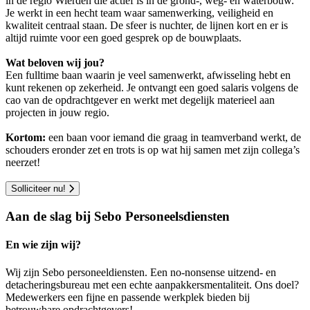
in de regio Wierden die actief is in de grond-, weg- en waterbouw.
Je werkt in een hecht team waar samenwerking, veiligheid en
kwaliteit centraal staan. De sfeer is nuchter, de lijnen kort en er is
altijd ruimte voor een goed gesprek op de bouwplaats.
Wat beloven wij jou?
Een fulltime baan waarin je veel samenwerkt, afwisseling hebt en
kunt rekenen op zekerheid. Je ontvangt een goed salaris volgens de
cao van de opdrachtgever en werkt met degelijk materieel aan
projecten in jouw regio.
Kortom:
een baan voor iemand die graag in teamverband werkt, de
schouders eronder zet en trots is op wat hij samen met zijn collega’s
neerzet!
Solliciteer nu!
Aan de slag bij Sebo Personeelsdiensten
En wie zijn wij?
Wij zijn Sebo personeeldiensten. Een no-nonsense uitzend- en
detacheringsbureau met een echte aanpakkersmentaliteit. Ons doel?
Medewerkers een fijne en passende werkplek bieden bij
betrouwbare opdrachtgevers!