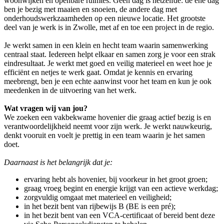
woonwijken en openbare ruimtes. Geen dag is hetzelfde: de ene dag
ben je bezig met maaien en snoeien, de andere dag met
onderhoudswerkzaamheden op een nieuwe locatie. Het grootste
deel van je werk is in Zwolle, met af en toe een project in de regio.
Je werkt samen in een klein en hecht team waarin samenwerking
centraal staat. Iedereen helpt elkaar en samen zorg je voor een strak
eindresultaat. Je werkt met goed en veilig materieel en weet hoe je
efficiënt en netjes te werk gaat. Omdat je kennis en ervaring
meebrengt, ben je een echte aanwinst voor het team en kun je ook
meedenken in de uitvoering van het werk.
Wat vragen wij van jou?
We zoeken een vakbekwame hovenier die graag actief bezig is en
verantwoordelijkheid neemt voor zijn werk. Je werkt nauwkeurig,
denkt vooruit en voelt je prettig in een team waarin je het samen
doet.
Daarnaast is het belangrijk dat je:
ervaring hebt als hovenier, bij voorkeur in het groot groen;
graag vroeg begint en energie krijgt van een actieve werkdag;
zorgvuldig omgaat met materieel en veiligheid;
in het bezit bent van rijbewijs B (BE is een pré);
in het bezit bent van een VCA-certificaat of bereid bent deze