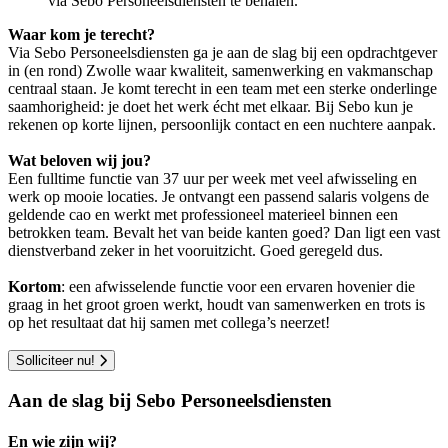
via Sebo Personeelsdiensten te behalen.
Waar kom je terecht?
Via Sebo Personeelsdiensten ga je aan de slag bij een opdrachtgever
in (en rond) Zwolle waar kwaliteit, samenwerking en vakmanschap
centraal staan. Je komt terecht in een team met een sterke onderlinge
saamhorigheid: je doet het werk écht met elkaar. Bij Sebo kun je
rekenen op korte lijnen, persoonlijk contact en een nuchtere aanpak.
Wat beloven wij jou?
Een fulltime functie van 37 uur per week met veel afwisseling en
werk op mooie locaties. Je ontvangt een passend salaris volgens de
geldende cao en werkt met professioneel materieel binnen een
betrokken team. Bevalt het van beide kanten goed? Dan ligt een vast
dienstverband zeker in het vooruitzicht. Goed geregeld dus.
Kortom
: een afwisselende functie voor een ervaren hovenier die
graag in het groot groen werkt, houdt van samenwerken en trots is
op het resultaat dat hij samen met collega’s neerzet!
Solliciteer nu!
Aan de slag bij Sebo Personeelsdiensten
En wie zijn wij?