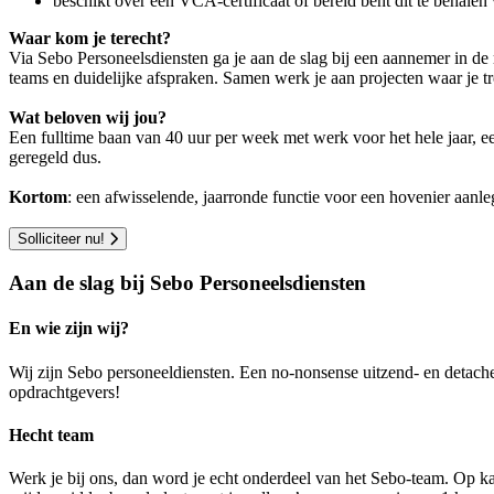
beschikt over een VCA-certificaat of bereid bent dit te behalen
Waar kom je terecht?
Via Sebo Personeelsdiensten ga je aan de slag bij een aannemer in de
teams en duidelijke afspraken. Samen werk je aan projecten waar je tr
Wat beloven wij jou?
Een fulltime baan van 40 uur per week met werk voor het hele jaar, ee
geregeld dus.
Kortom
: een afwisselende, jaarronde functie voor een hovenier aanle
Solliciteer nu!
Aan de slag bij Sebo Personeelsdiensten
En wie zijn wij?
Wij zijn Sebo personeeldiensten. Een no-nonsense uitzend- en detach
opdrachtgevers!
Hecht team
Werk je bij ons, dan word je echt onderdeel van het Sebo-team. Op ka