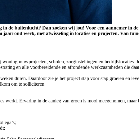
aag in de buitenlucht? Dan zoeken wij jou! Voor een aannemer in 
jaarrond werk, met afwisseling in locaties en projecten. Van tuinen
 woningbouwprojecten, scholen, zorginstellingen en bedrijfslocaties. J
estrating en alle voorbereidende en afrondende werkzaamheden die daa
eken duren. Daardoor zie je het project stap voor stap groeien en lever
lkom om te solliciteren.
s werkt. Ervaring in de aanleg van groen is mooi meegenomen, maar bela
llega’s;
dt;