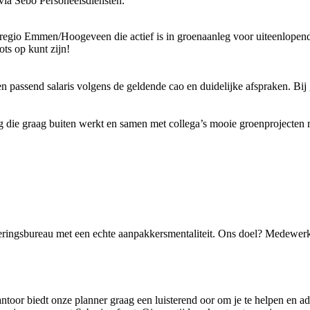
 via Sebo Personeelsdiensten.
 regio Emmen/Hoogeveen die actief is in groenaanleg voor uiteenlopende
ots op kunt zijn!
n passend salaris volgens de geldende cao en duidelijke afspraken. Bij 
g die graag buiten werkt en samen met collega’s mooie groenprojecten r
eringsbureau met een echte aanpakkersmentaliteit. Ons doel? Medewerk
ntoor biedt onze planner graag een luisterend oor om je te helpen en a