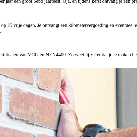
r jaar een groot Sebo jaarfeest. Oja, en tijdens kerst ontvang je een pr
ht op 25 vrije dagen. Je ontvangt een kilometervergoeding en eventueel
.
rtificaten van VCU en NEN4400. Zo weet jij zeker dat je te maken hebt