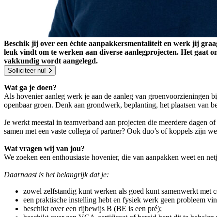
Beschik jij over een échte aanpakkersmentaliteit en werk jij gr
leuk vindt om te werken aan diverse aanlegprojecten. Het gaat om 
vakkundig wordt aangelegd.
Solliciteer nu!
Wat ga je doen?
Als hovenier aanleg werk je aan de aanleg van groenvoorzieningen bij
openbaar groen. Denk aan grondwerk, beplanting, het plaatsen van b
Je werkt meestal in teamverband aan projecten die meerdere dagen of w
samen met een vaste collega of partner? Ook duo’s of koppels zijn we
Wat vragen wij van jou?
We zoeken een enthousiaste hovenier, die van aanpakken weet en netje
Daarnaast is het belangrijk dat je:
zowel zelfstandig kunt werken als goed kunt samenwerkt met co
een praktische instelling hebt en fysiek werk geen probleem vin
beschikt over een rijbewijs B (BE is een pré);