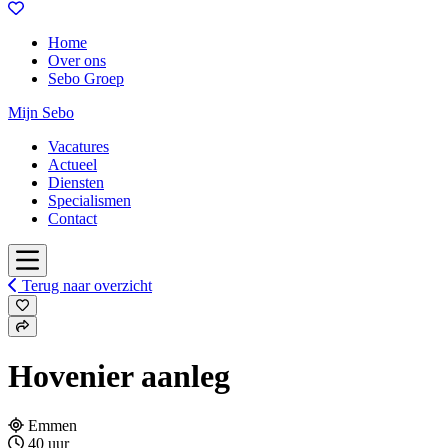
Home
Over ons
Sebo Groep
Mijn Sebo
Vacatures
Actueel
Diensten
Specialismen
Contact
Terug naar overzicht
Hovenier aanleg
Emmen
40 uur