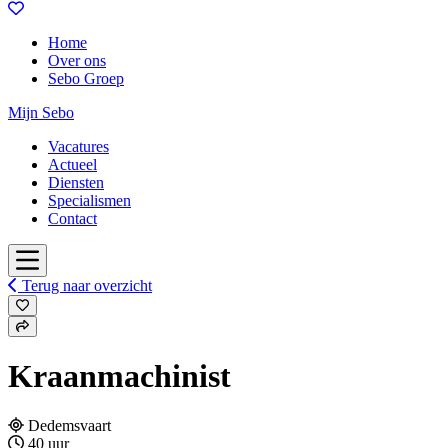
Home
Over ons
Sebo Groep
Mijn Sebo
Vacatures
Actueel
Diensten
Specialismen
Contact
Terug naar overzicht
Kraanmachinist
Dedemsvaart
40 uur