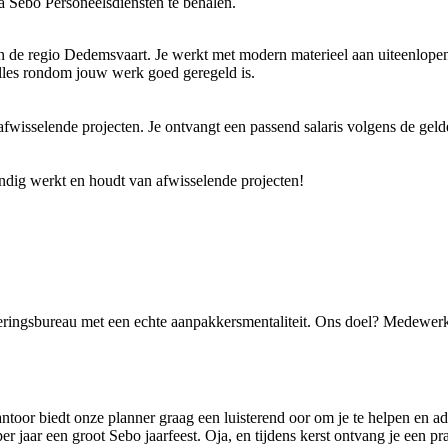
ia Sebo Personeelsdiensten te behalen.
 in de regio Dedemsvaart. Je werkt met modern materieel aan uiteenlo
alles rondom jouw werk goed geregeld is.
 afwisselende projecten. Je ontvangt een passend salaris volgens de ge
andig werkt en houdt van afwisselende projecten
!
eringsbureau met een echte aanpakkersmentaliteit. Ons doel? Medewerk
ntoor biedt onze planner graag een luisterend oor om je te helpen en a
r jaar een groot Sebo jaarfeest. Oja, en tijdens kerst ontvang je een pr