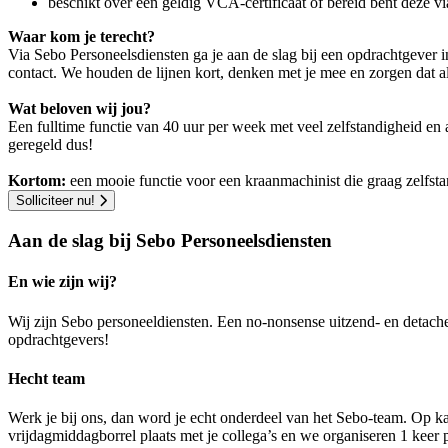
beschikt over een geldig VCA-certificaat of bereid bent deze v
Waar kom je terecht?
Via Sebo Personeelsdiensten ga je aan de slag bij een opdrachtgever
contact. We houden de lijnen kort, denken met je mee en zorgen dat 
Wat beloven wij jou?
Een fulltime functie van 40 uur per week met veel zelfstandigheid en
geregeld dus!
Kortom:
een mooie functie voor een kraanmachinist die graag zelfst
Solliciteer nu!
Aan de slag bij Sebo Personeelsdiensten
En wie zijn wij?
Wij zijn Sebo personeeldiensten. Een no-nonsense uitzend- en detach
opdrachtgevers!
Hecht team
Werk je bij ons, dan word je echt onderdeel van het Sebo-team. Op ka
vrijdagmiddagborrel plaats met je collega’s en we organiseren 1 keer pe