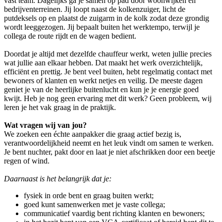
vast team. Dagelijks ga je samen op pad door woonwijken en
bedrijventerreinen. Jij loopt naast de kolkenzuiger, licht de
putdeksels op en plaatst de zuigarm in de kolk zodat deze grondig
wordt leeggezogen. Jij bepaalt buiten het werktempo, terwijl je
collega de route rijdt en de wagen bedient.
Doordat je altijd met dezelfde chauffeur werkt, weten jullie precies
wat jullie aan elkaar hebben. Dat maakt het werk overzichtelijk,
efficiënt en prettig. Je bent veel buiten, hebt regelmatig contact met
bewoners of klanten en werkt netjes en veilig. De meeste dagen
geniet je van de heerlijke buitenlucht en kun je je energie goed
kwijt. Heb je nog geen ervaring met dit werk? Geen probleem, wij
leren je het vak graag in de praktijk.
Wat vragen wij van jou?
We zoeken een échte aanpakker die graag actief bezig is,
verantwoordelijkheid neemt en het leuk vindt om samen te werken.
Je bent nuchter, pakt door en laat je niet afschrikken door een beetje
regen of wind.
Daarnaast is het belangrijk dat je:
fysiek in orde bent en graag buiten werkt;
goed kunt samenwerken met je vaste collega;
communicatief vaardig bent richting klanten en bewoners;