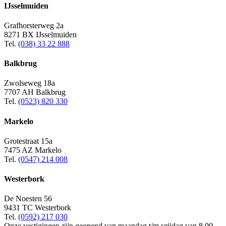
IJsselmuiden
Grafhorsterweg 2a
8271 BX IJsselmuiden
Tel.
(038) 33 22 888
Balkbrug
Zwolseweg 18a
7707 AH Balkbrug
Tel.
(0523) 820 330
Markelo
Grotestraat 15a
7475 AZ Markelo
Tel.
(0547) 214 008
Westerbork
De Noesten 56
9431 TC Westerbork
Tel.
(0592) 217 030
Onze vestigingen zijn geopend van maandag t/m vrijdag van 8.00 -