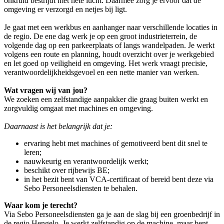
onkruid bestrijdt met hete lucht. Daarmee zorg je ervoor dat de
omgeving er verzorgd en netjes bij ligt.
Je gaat met een werkbus en aanhanger naar verschillende locaties in
de regio. De ene dag werk je op een groot industrieterrein, de
volgende dag op een parkeerplaats of langs wandelpaden. Je werkt
volgens een route en planning, houdt overzicht over je werkgebied
en let goed op veiligheid en omgeving. Het werk vraagt precisie,
verantwoordelijkheidsgevoel en een nette manier van werken.
Wat vragen wij van jou?
We zoeken een zelfstandige aanpakker die graag buiten werkt en
zorgvuldig omgaat met machines en omgeving.
Daarnaast is het belangrijk dat je:
ervaring hebt met machines of gemotiveerd bent dit snel te
leren;
nauwkeurig en verantwoordelijk werkt;
beschikt over rijbewijs BE;
in het bezit bent van VCA-certificaat of bereid bent deze via
Sebo Personeelsdiensten te behalen.
Waar kom je terecht?
Via Sebo Personeelsdiensten ga je aan de slag bij een groenbedrijf in
de regio Hengelo. Je werkt zelfstandig op de machine, maar bent