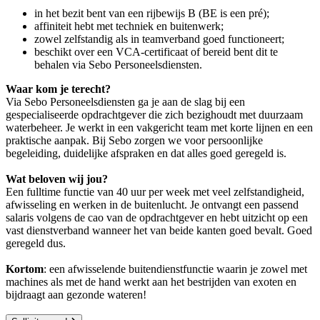
in het bezit bent van een rijbewijs B (BE is een pré);
affiniteit hebt met techniek en buitenwerk;
zowel zelfstandig als in teamverband goed functioneert;
beschikt over een VCA-certificaat of bereid bent dit te
behalen via Sebo Personeelsdiensten.
Waar kom je terecht?
Via Sebo Personeelsdiensten ga je aan de slag bij een
gespecialiseerde opdrachtgever die zich bezighoudt met duurzaam
waterbeheer. Je werkt in een vakgericht team met korte lijnen en een
praktische aanpak. Bij Sebo zorgen we voor persoonlijke
begeleiding, duidelijke afspraken en dat alles goed geregeld is.
Wat beloven wij jou?
Een fulltime functie van 40 uur per week met veel zelfstandigheid,
afwisseling en werken in de buitenlucht. Je ontvangt een passend
salaris volgens de cao van de opdrachtgever en hebt uitzicht op een
vast dienstverband wanneer het van beide kanten goed bevalt. Goed
geregeld dus.
Kortom
: een afwisselende buitendienstfunctie waarin je zowel met
machines als met de hand werkt aan het bestrijden van exoten en
bijdraagt aan gezonde wateren!