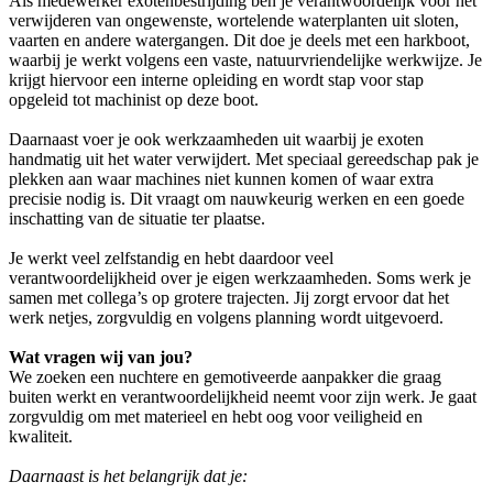
Als medewerker exotenbestrijding ben je verantwoordelijk voor het
verwijderen van ongewenste, wortelende waterplanten uit sloten,
vaarten en andere watergangen. Dit doe je deels met een harkboot,
waarbij je werkt volgens een vaste, natuurvriendelijke werkwijze. Je
krijgt hiervoor een interne opleiding en wordt stap voor stap
opgeleid tot machinist op deze boot.
Daarnaast voer je ook werkzaamheden uit waarbij je exoten
handmatig uit het water verwijdert. Met speciaal gereedschap pak je
plekken aan waar machines niet kunnen komen of waar extra
precisie nodig is. Dit vraagt om nauwkeurig werken en een goede
inschatting van de situatie ter plaatse.
Je werkt veel zelfstandig en hebt daardoor veel
verantwoordelijkheid over je eigen werkzaamheden. Soms werk je
samen met collega’s op grotere trajecten. Jij zorgt ervoor dat het
werk netjes, zorgvuldig en volgens planning wordt uitgevoerd
.
Wat vragen wij van jou?
We zoeken een nuchtere en gemotiveerde aanpakker die graag
buiten werkt en verantwoordelijkheid neemt voor zijn werk. Je gaat
zorgvuldig om met materieel en hebt oog voor veiligheid en
kwaliteit.
Daarnaast is het belangrijk dat je: