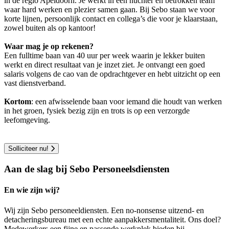
in de regio Apeldoorn. Je werkt in een nuchter en betrokken team
waar hard werken en plezier samen gaan. Bij Sebo staan we voor
korte lijnen, persoonlijk contact en collega’s die voor je klaarstaan,
zowel buiten als op kantoor!
Waar mag je op rekenen?
Een fulltime baan van 40 uur per week waarin je lekker buiten
werkt en direct resultaat van je inzet ziet. Je ontvangt een goed
salaris volgens de cao van de opdrachtgever en hebt uitzicht op een
vast dienstverband.
Kortom
: een afwisselende baan voor iemand die houdt van werken
in het groen, fysiek bezig zijn en trots is op een verzorgde
leefomgeving.
Solliciteer nu!
Aan de slag bij Sebo Personeelsdiensten
En wie zijn wij?
Wij zijn Sebo personeeldiensten. Een no-nonsense uitzend- en
detacheringsbureau met een echte aanpakkersmentaliteit. Ons doel?
Medewerkers een fijne en passende werkplek bieden bij