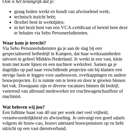
Ook is het belangrijk dat je:
graag buiten werkt en houdt van afwisselend werk;
technisch inzicht hebt;
flexibel bent in werktijden;
in het bezit bent van een VCA-certificaat of bereid bent deze
te behalen via Sebo Personeelsdiensten.
Waar kom je terecht?
Via Sebo Personeelsdiensten ga je aan de slag bij een
gespecialiseerd heibedrijf in Kampen, dat haar werkzaamheden
uitvoert in geheel Midden-Nederland. Je werkt in een vast, klein
team met korte lijnen en een nuchtere werksfeer. Samen ga je
dagelijks op pad naar verschillende projecten om bij klanten een
stevige basis te leggen voor aanbouwen, overkappingen en andere
bouwprojecten. Er is ruimte om te leren en door te groeien binnen
het vak. Doorgaans zijn er diverse vacatures binnen dit bedrijf,
varierend van allround medewerker tot vrachtwagenchauffeur of
machinist.
Wat beloven wij jou?
Een fulltime baan van 40 uur per week met veel vrijheid,
verantwoordelijkheid en afwisseling. Je ontvangt een goed salaris
volgens de bouw-cao, bouwt uiteraard bouwpensioen op en hebt
uitzicht op een vast dienstverband.