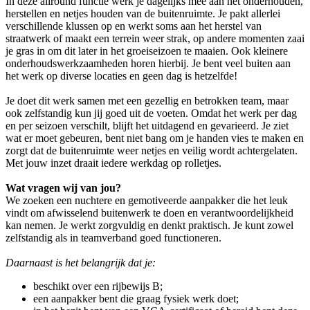
In deze allround functie werk je dagelijks mee aan het onderhouden,
herstellen en netjes houden van de buitenruimte. Je pakt allerlei
verschillende klussen op en werkt soms aan het herstel van
straatwerk of maakt een terrein weer strak, op andere momenten zaai
je gras in om dit later in het groeiseizoen te maaien. Ook kleinere
onderhoudswerkzaamheden horen hierbij. Je bent veel buiten aan
het werk op diverse locaties en geen dag is hetzelfde!
Je doet dit werk samen met een gezellig en betrokken team, maar
ook zelfstandig kun jij goed uit de voeten. Omdat het werk per dag
en per seizoen verschilt, blijft het uitdagend en gevarieerd. Je ziet
wat er moet gebeuren, bent niet bang om je handen vies te maken en
zorgt dat de buitenruimte weer netjes en veilig wordt achtergelaten.
Met jouw inzet draait iedere werkdag op rolletjes.
Wat vragen wij van jou?
We zoeken een nuchtere en gemotiveerde aanpakker die het leuk
vindt om afwisselend buitenwerk te doen en verantwoordelijkheid
kan nemen. Je werkt zorgvuldig en denkt praktisch. Je kunt zowel
zelfstandig als in teamverband goed functioneren.
Daarnaast is het belangrijk dat je:
beschikt over een rijbewijs B;
een aanpakker bent die graag fysiek werk doet;