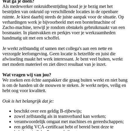
Wat ga je doen?
Als medewerker onkruidbestrijding houd je je bezig met het
bestrijden van onkruid op verschillende locaties in de openbare
ruimte. Je kiest daarbij steeds de juiste aanpak voor de situatie. Op
verhardingen werk je bijvoorbeeld met een borstelmachine of
Zacho-machine, terwijl je rondom obstakels gebruikmaakt van een
bosmaaier. In plantvakken en perkjes voer je werkzaamheden
handmatig uit met een schoffel.
Je werkt zelfstandig of samen met collega's aan een nette en
verzorgde leefomgeving. Geen locatie is hetzelfde en juist die
afwisseling maakt het werk interessant. Je bent veel buiten, werkt
met modern materieel en ziet direct resultaat van je inzet.
Wat vragen wij van jou?
We zoeken een échte aanpakker die graag buiten werkt en niet bang
is om de handen uit de mouwen te steken. Je werkt netjes, veilig en
hebt oog voor kwaliteit.
Ook is het belangrijk dat je:
beschikt over een geldig B-rijbewijs;
zowel zelfstandig als in teamverband kan werken;
verantwoordelijk omgaat met machines en gereedschappen;
een geldig VCA-certificaat hebt of bereid bent deze te