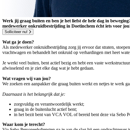
Werk jij graag buiten en ben je het liefst de hele dag in beweging
medewerker onkruidbestrijding in Doetinchem écht iets voor jou
Solliciteer nu!
Wat ga je doen?
Als medewerker onkruidbestrijding zorg jij ervoor dat straten, stoepen 
vrachtwagen en behandelt het onkruid op verhardingen met heet water.
Je werkt veel buiten, bent actief bezig en hebt een vaste werkstructuu
afwisselend en je ziet elke dag wat je hebt gedaan.
Wat vragen wij van jou?
We zoeken een aanpakker die graag buiten werkt en netjes te werk g
Daarnaast is het belangrijk dat je:
zorgvuldig en verantwoordelijk werkt;
graag in de buitenlucht actief bent;
in het bezit bent van VCA VOL of bereid bent deze via Sebo P
Waar kom je terecht?
Via Sebo Personeelsdiensten ga je aan de slag bij een opdrachtgever