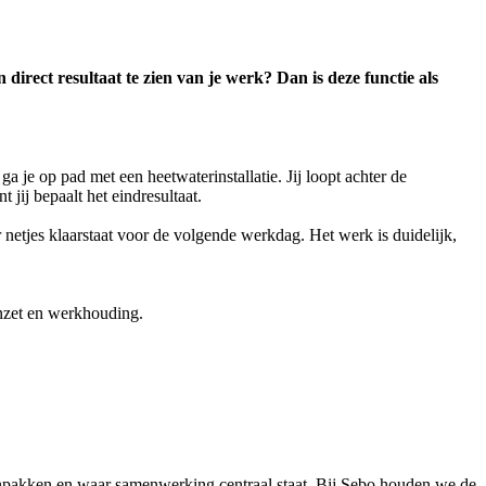
 direct resultaat te zien van je werk? Dan is deze functie als
a je op pad met een heetwaterinstallatie. Jij loopt achter de
ij bepaalt het eindresultaat.
r netjes klaarstaat voor de volgende werkdag. Het werk is duidelijk,
nzet en werkhouding.
aanpakken en waar samenwerking centraal staat. Bij Sebo houden we de