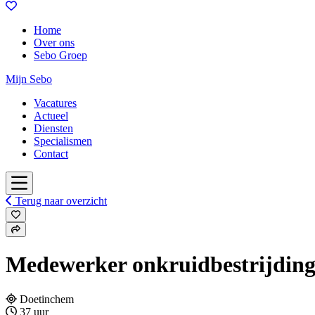
Home
Over ons
Sebo Groep
Mijn Sebo
Vacatures
Actueel
Diensten
Specialismen
Contact
Terug naar overzicht
Medewerker onkruidbestrijdin
Doetinchem
37 uur