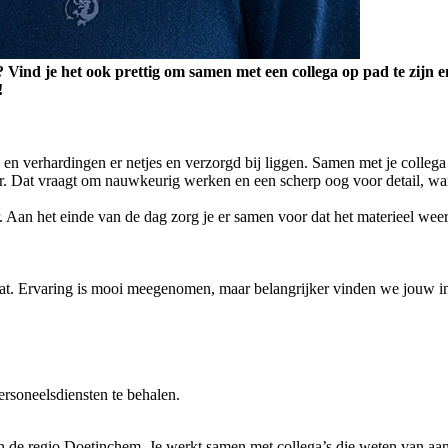
? Vind je het ook prettig om samen met een collega op pad te zijn en
!
en verhardingen er netjes en verzorgd bij liggen. Samen met je collega g
 Dat vraagt om nauwkeurig werken en een scherp oog voor detail, want j
r. Aan het einde van de dag zorg je er samen voor dat het materieel wee
aat. Ervaring is mooi meegenomen, maar belangrijker vinden we jouw i
ersoneelsdiensten te behalen.
 in de regio Doetinchem. Je werkt samen met collega’s die weten van 