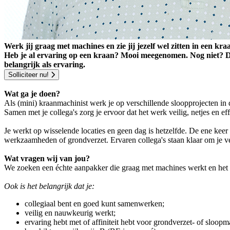
Werk jij graag met machines en zie jij jezelf wel zitten in een 
Heb je al ervaring op een kraan? Mooi meegenomen. Nog niet? Dan 
belangrijk als ervaring.
Solliciteer nu!
Wat ga je doen?
Als (mini) kraanmachinist werk je op verschillende sloopprojecten in
Samen met je collega's zorg je ervoor dat het werk veilig, netjes en ef
Je werkt op wisselende locaties en geen dag is hetzelfde. De ene kee
werkzaamheden of grondverzet. Ervaren collega's staan klaar om je v
Wat vragen wij van jou?
We zoeken een échte aanpakker die graag met machines werkt en het vak
Ook is het belangrijk dat je:
collegiaal bent en goed kunt samenwerken;
veilig en nauwkeurig werkt;
ervaring hebt met of affiniteit hebt voor grondverzet- of sloop