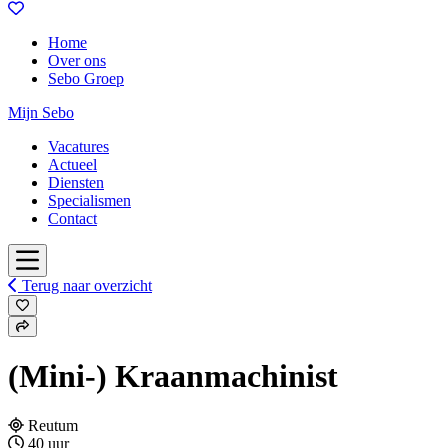
Home
Over ons
Sebo Groep
Mijn Sebo
Vacatures
Actueel
Diensten
Specialismen
Contact
Terug naar overzicht
(Mini-) Kraanmachinist
Reutum
40 uur