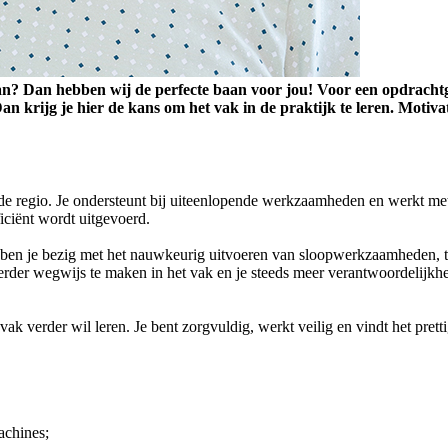
kraan? Dan hebben wij de perfecte baan voor jou! Voor een opdrach
krijg je hier de kans om het vak in de praktijk te leren. Motivat
 de regio. Je ondersteunt bij uiteenlopende werkzaamheden en werkt me
ficiënt wordt uitgevoerd.
r ben je bezig met het nauwkeurig uitvoeren van sloopwerkzaamheden, te
erder wegwijs te maken in het vak en je steeds meer verantwoordelijkh
 verder wil leren. Je bent zorgvuldig, werkt veilig en vindt het prett
machines;