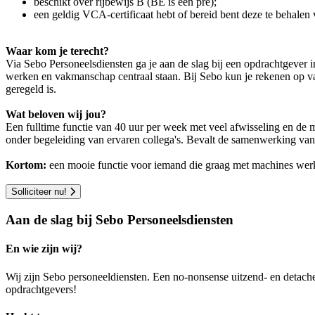
beschikt over rijbewijs B (BE is een pré);
een geldig VCA-certificaat hebt of bereid bent deze te behalen
Waar kom je terecht?
Via Sebo Personeelsdiensten ga je aan de slag bij een opdrachtgever 
werken en vakmanschap centraal staan. Bij Sebo kun je rekenen op va
geregeld is.
Wat beloven wij jou?
Een fulltime functie van 40 uur per week met veel afwisseling en de m
onder begeleiding van ervaren collega's. Bevalt de samenwerking va
Kortom:
een mooie functie voor iemand die graag met machines werkt
Solliciteer nu!
Aan de slag bij Sebo Personeelsdiensten
En wie zijn wij?
Wij zijn Sebo personeeldiensten. Een no-nonsense uitzend- en detach
opdrachtgevers!