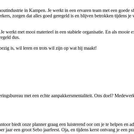
e houtindustrie in Kampen. Je werkt in een ervaren team met een goede s
rs, zorgen dat alles goed geregeld is en blijven betrokken tijdens je
 werkt met mooi materieel in een stabiele organisatie. En als mooie ex
regeld dus.
zig is, wil leren en trots wil zijn op wat hij maakt!
eringsbureau met een echte aanpakkersmentaliteit. Ons doel? Medewerk
ntoor biedt onze planner graag een luisterend oor om je te helpen en a
r jaar een groot Sebo jaarfeest. Oja, en tijdens kerst ontvang je een pr