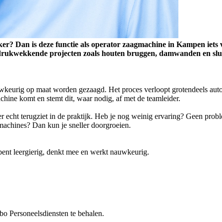
er? Dan is deze functie als operator zaagmachine in Kampen iets 
ndrukwekkende projecten zoals houten bruggen, damwanden en slu
auwkeurig op maat worden gezaagd. Het proces verloopt grotendeels aut
machine komt en stemt dit, waar nodig, af met de teamleider.
er echt terugziet in de praktijk. Heb je nog weinig ervaring? Geen proble
 machines? Dan kun je sneller doorgroeien.
bent leergierig, denkt mee en werkt nauwkeurig.
ebo Personeelsdiensten te behalen.