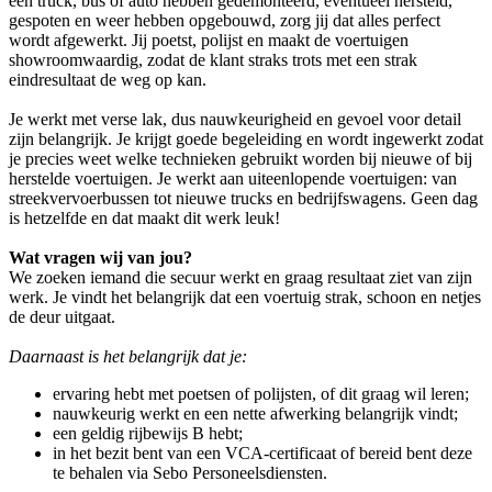
een truck, bus of auto hebben gedemonteerd, eventueel hersteld,
gespoten en weer hebben opgebouwd, zorg jij dat alles perfect
wordt afgewerkt. Jij poetst, polijst en maakt de voertuigen
showroomwaardig, zodat de klant straks trots met een strak
eindresultaat de weg op kan.
Je werkt met verse lak, dus nauwkeurigheid en gevoel voor detail
zijn belangrijk. Je krijgt goede begeleiding en wordt ingewerkt zodat
je precies weet welke technieken gebruikt worden bij nieuwe of bij
herstelde voertuigen. Je werkt aan uiteenlopende voertuigen: van
streekvervoerbussen tot nieuwe trucks en bedrijfswagens. Geen dag
is hetzelfde en dat maakt dit werk leuk!
Wat vragen wij van jou?
We zoeken iemand die secuur werkt en graag resultaat ziet van zijn
werk. Je vindt het belangrijk dat een voertuig strak, schoon en netjes
de deur uitgaat.
Daarnaast is het belangrijk dat je:
ervaring hebt met poetsen of polijsten, of dit graag wil leren;
nauwkeurig werkt en een nette afwerking belangrijk vindt;
een geldig rijbewijs B hebt;
in het bezit bent van een VCA-certificaat of bereid bent deze
te behalen via Sebo Personeelsdiensten.