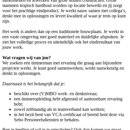
samenstellen en afwerken van grote houten constructies. Grote
stammen tropisch hardhout worden op locatie bewerkt en jij zorgt
voor het prachtige eindproduct. Je werkt nauw samen met collega’s,
denkt mee in oplossingen en levert kwaliteit af waar je trots op kunt
zijn.
Het werk is anders dan op een traditionele bouwplaats. Je werkt in
een vaste omgeving met goed materieel en duidelijke afspraken. Je
ziet het volledige proces en uiteindelijk ook het eindresultaat van
jouw werk.
Wat vragen wij van jou?
We zoeken een timmerman met ervaring die graag aan bijzondere
projecten werkt. Je kunt goed samenwerken, werkt nauwkeurig en
denkt in oplossingen.
Daarnaast is het belangrijk dat je:
beschikt over (V)MBO werk- en denkniveau;
een timmeropleiding hebt afgerond of aantoonbare ervaring
hebt;
zowel zelfstandig als in teamverband kan werken;
in het bezit bent van VCA-certificaat of bereid bent deze via
Sebo Personeelsdiensten te behalen.
Ben je leerling of wil je je omscholen? Ook dan komen we graag