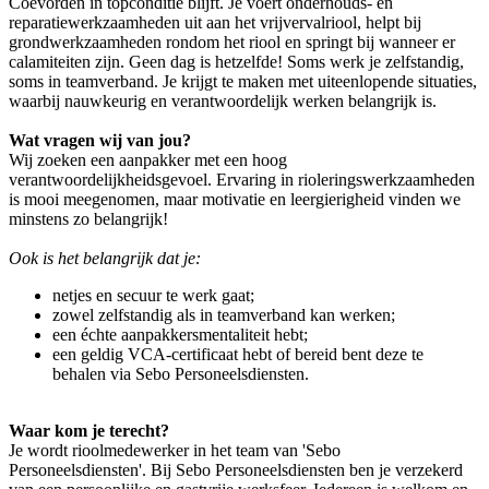
Coevorden in topconditie blijft. Je voert onderhouds- en
reparatiewerkzaamheden uit aan het vrijvervalriool, helpt bij
grondwerkzaamheden rondom het riool en springt bij wanneer er
calamiteiten zijn. Geen dag is hetzelfde! Soms werk je zelfstandig,
soms in teamverband. Je krijgt te maken met uiteenlopende situaties,
waarbij nauwkeurig en verantwoordelijk werken belangrijk is.
Wat vragen wij van jou?
Wij zoeken een aanpakker met een hoog
verantwoordelijkheidsgevoel. Ervaring in rioleringswerkzaamheden
is mooi meegenomen, maar motivatie en leergierigheid vinden we
minstens zo belangrijk!
Ook is het belangrijk dat je:
netjes en secuur te werk gaat;
zowel zelfstandig als in teamverband kan werken;
een échte aanpakkersmentaliteit hebt;
een geldig VCA-certificaat hebt of bereid bent deze te
behalen via Sebo Personeelsdiensten.
Waar kom je terecht?
Je wordt rioolmedewerker in het team van 'Sebo
Personeelsdiensten'. Bij Sebo Personeelsdiensten ben je verzekerd