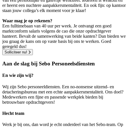
van een persoonlijke en gastvrije werksfeer. Iedereen is welkom en
er heerst een nuchtere aanpakkersmentaliteit. En ook fijn: op kantoor
staan jouw collega’s elk moment voor je klaar!
Waar mag je op rekenen?
Een fulltimebaan van 40 uur per week. Je ontvangt een goed
marktconform salaris volgens de cao die onze opdrachtgever
hanteert.
Bevalt de samenwerking van beide kanten? Dan bieden we
jou graag de kans om op vaste basis bij ons te werken. Goed
geregeld dus!
Solliciteer nu!
Aan de slag bij Sebo Personeelsdiensten
En wie zijn wij?
Wij zijn Sebo personeeldiensten. Een no-nonsense uitzend- en
detacheringsbureau met een echte aanpakkersmentaliteit. Ons doel?
Medewerkers een fijne en passende werkplek bieden bij
betrouwbare opdrachtgevers!
Hecht team
Werk je bij ons, dan word je echt onderdeel van het Sebo-team. Op