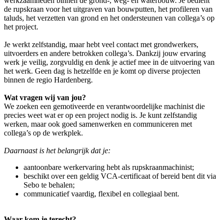
werkzaamheden binnen de grond-, weg- en waterbouw. Je bedient
de rupskraan voor het uitgraven van bouwputten, het profileren van
taluds, het verzetten van grond en het ondersteunen van collega’s op
het project.
Je werkt zelfstandig, maar hebt veel contact met grondwerkers,
uitvoerders en andere betrokken collega’s. Dankzij jouw ervaring
werk je veilig, zorgvuldig en denk je actief mee in de uitvoering van
het werk. Geen dag is hetzelfde en je komt op diverse projecten
binnen de regio Hardenberg.
Wat vragen wij van jou?
We zoeken een gemotiveerde en verantwoordelijke machinist die
precies weet wat er op een project nodig is. Je kunt zelfstandig
werken, maar ook goed samenwerken en communiceren met
collega’s op de werkplek.
Daarnaast is het belangrijk dat je:
aantoonbare werkervaring hebt als rupskraanmachinist;
beschikt over een geldig VCA-certificaat of bereid bent dit via
Sebo te behalen;
communicatief vaardig, flexibel en collegiaal bent.
Waar kom je terecht?