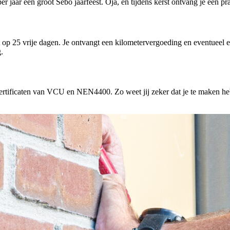
r jaar een groot Sebo jaarfeest. Oja, en tijdens kerst ontvang je een pr
ht op 25 vrije dagen. Je ontvangt een kilometervergoeding en eventueel
.
rtificaten van VCU en NEN4400. Zo weet jij zeker dat je te maken hebt