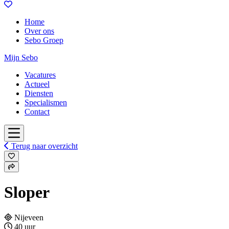
Home
Over ons
Sebo Groep
Mijn Sebo
Vacatures
Actueel
Diensten
Specialismen
Contact
Terug naar overzicht
Sloper
Nijeveen
40 uur