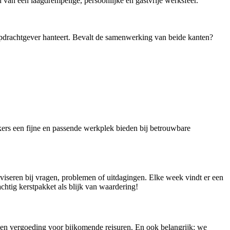
van een laagdrempelige, persoonlijke en gastvrije werksfeer.
opdrachtgever hanteert. Bevalt de samenwerking van beide kanten?
ers een fijne en passende werkplek bieden bij betrouwbare
dviseren bij vragen, problemen of uitdagingen. Elke week vindt er een
achtig kerstpakket als blijk van waardering!
 een vergoeding voor bijkomende reisuren. En ook belangrijk: we