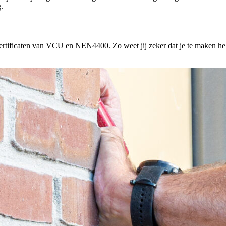
.
rtificaten van VCU en NEN4400. Zo weet jij zeker dat je te maken hebt