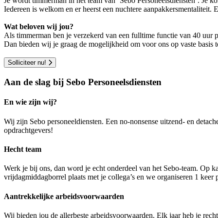
Je wordt timmerman in het team van ‘Sebo Personeelsdiensten’. Je kom
Iedereen is welkom en er heerst een nuchtere aanpakkersmentaliteit. E
Wat beloven wij jou?
Als timmerman ben je verzekerd van een fulltime functie van 40 uur 
Dan bieden wij je graag de mogelijkheid om voor ons op vaste basis
Solliciteer nu!
Aan de slag bij Sebo Personeelsdiensten
En wie zijn wij?
Wij zijn Sebo personeeldiensten. Een no-nonsense uitzend- en detach
opdrachtgevers!
Hecht team
Werk je bij ons, dan word je echt onderdeel van het Sebo-team. Op ka
vrijdagmiddagborrel plaats met je collega’s en we organiseren 1 keer pe
Aantrekkelijke arbeidsvoorwaarden
Wij bieden jou de allerbeste arbeidsvoorwaarden. Elk jaar heb je rec