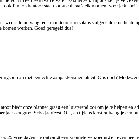
t terecht in een team van ervaren vakmensen. Bij ons ben je verzekerd 
n ook fijn: op kantoor staan jouw collega’s elk moment voor je klaar!
per week. Je ontvangt een marktconform salaris volgens de cao die de 
 te komen werken. Goed geregeld dus!
eringsbureau met een echte aanpakkersmentaliteit. Ons doel? Medewerk
ntoor biedt onze planner graag een luisterend oor om je te helpen en a
r jaar een groot Sebo jaarfeest. Oja, en tijdens kerst ontvang je een pr
ht op 25 vrije dagen. Je ontvangt een kilometervergoeding en eventueel