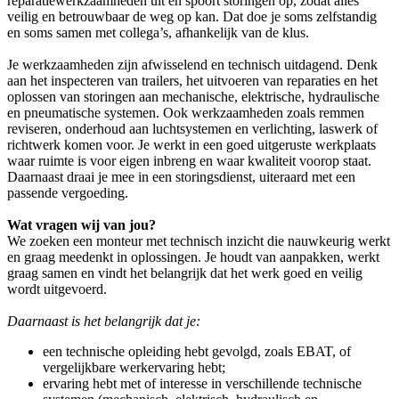
reparatiewerkzaamheden uit en spoort storingen op, zodat alles
veilig en betrouwbaar de weg op kan. Dat doe je soms zelfstandig
en soms samen met collega’s, afhankelijk van de klus.
Je werkzaamheden zijn afwisselend en technisch uitdagend. Denk
aan het inspecteren van trailers, het uitvoeren van reparaties en het
oplossen van storingen aan mechanische, elektrische, hydraulische
en pneumatische systemen. Ook werkzaamheden zoals remmen
reviseren, onderhoud aan luchtsystemen en verlichting, laswerk of
richtwerk komen voor. Je werkt in een goed uitgeruste werkplaats
waar ruimte is voor eigen inbreng en waar kwaliteit voorop staat.
Daarnaast draai je mee in een storingsdienst, uiteraard met een
passende vergoeding.
Wat vragen wij van jou?
We zoeken een monteur met technisch inzicht die nauwkeurig werkt
en graag meedenkt in oplossingen. Je houdt van aanpakken, werkt
graag samen en vindt het belangrijk dat het werk goed en veilig
wordt uitgevoerd.
Daarnaast is het belangrijk dat je:
een technische opleiding hebt gevolgd, zoals EBAT, of
vergelijkbare werkervaring hebt;
ervaring hebt met of interesse in verschillende technische