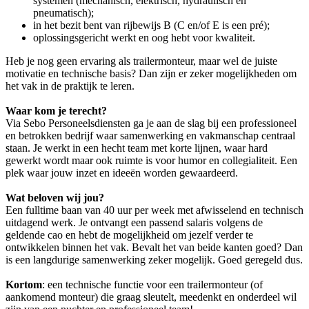
systemen (mechanisch, elektrisch, hydraulisch en
pneumatisch);
in het bezit bent van rijbewijs B (C en/of E is een pré);
oplossingsgericht werkt en oog hebt voor kwaliteit.
Heb je nog geen ervaring als trailermonteur, maar wel de juiste
motivatie en technische basis? Dan zijn er zeker mogelijkheden om
het vak in de praktijk te leren.
Waar kom je terecht?
Via Sebo Personeelsdiensten ga je aan de slag bij een professioneel
en betrokken bedrijf waar samenwerking en vakmanschap centraal
staan. Je werkt in een hecht team met korte lijnen, waar hard
gewerkt wordt maar ook ruimte is voor humor en collegialiteit. Een
plek waar jouw inzet en ideeën worden gewaardeerd.
Wat beloven wij jou?
Een fulltime baan van 40 uur per week met afwisselend en technisch
uitdagend werk. Je ontvangt een passend salaris volgens de
geldende cao en hebt de mogelijkheid om jezelf verder te
ontwikkelen binnen het vak. Bevalt het van beide kanten goed? Dan
is een langdurige samenwerking zeker mogelijk. Goed geregeld dus.
Kortom
: een technische functie voor een trailermonteur (of
aankomend monteur) die graag sleutelt, meedenkt en onderdeel wil