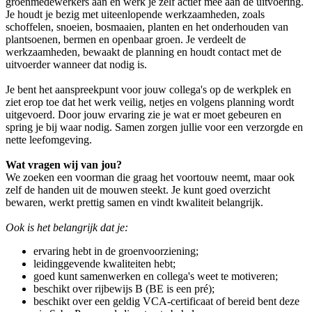
groenmedewerkers aan en werk je zelf actief mee aan de uitvoering.
Je houdt je bezig met uiteenlopende werkzaamheden, zoals
schoffelen, snoeien, bosmaaien, planten en het onderhouden van
plantsoenen, bermen en openbaar groen. Je verdeelt de
werkzaamheden, bewaakt de planning en houdt contact met de
uitvoerder wanneer dat nodig is.
Je bent het aanspreekpunt voor jouw collega's op de werkplek en
ziet erop toe dat het werk veilig, netjes en volgens planning wordt
uitgevoerd. Door jouw ervaring zie je wat er moet gebeuren en
spring je bij waar nodig. Samen zorgen jullie voor een verzorgde en
nette leefomgeving.
Wat vragen wij van jou?
We zoeken een voorman die graag het voortouw neemt, maar ook
zelf de handen uit de mouwen steekt. Je kunt goed overzicht
bewaren, werkt prettig samen en vindt kwaliteit belangrijk.
Ook is het belangrijk dat je:
ervaring hebt in de groenvoorziening;
leidinggevende kwaliteiten hebt;
goed kunt samenwerken en collega's weet te motiveren;
beschikt over rijbewijs B (BE is een pré);
beschikt over een geldig VCA-certificaat of bereid bent deze