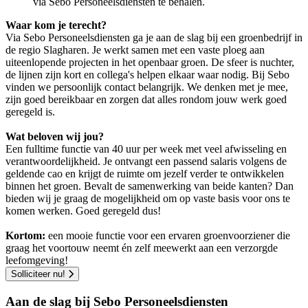
via Sebo Personeelsdiensten te behalen.
Waar kom je terecht?
Via Sebo Personeelsdiensten ga je aan de slag bij een groenbedrijf in
de regio Slagharen. Je werkt samen met een vaste ploeg aan
uiteenlopende projecten in het openbaar groen. De sfeer is nuchter,
de lijnen zijn kort en collega's helpen elkaar waar nodig. Bij Sebo
vinden we persoonlijk contact belangrijk. We denken met je mee,
zijn goed bereikbaar en zorgen dat alles rondom jouw werk goed
geregeld is.
Wat beloven wij jou?
Een fulltime functie van 40 uur per week met veel afwisseling en
verantwoordelijkheid. Je ontvangt een passend salaris volgens de
geldende cao en krijgt de ruimte om jezelf verder te ontwikkelen
binnen het groen. Bevalt de samenwerking van beide kanten? Dan
bieden wij je graag de mogelijkheid om op vaste basis voor ons te
komen werken. Goed geregeld dus!
Kortom:
een mooie functie voor een ervaren groenvoorziener die
graag het voortouw neemt én zelf meewerkt aan een verzorgde
leefomgeving
!
Solliciteer nu!
Aan de slag bij Sebo Personeelsdiensten