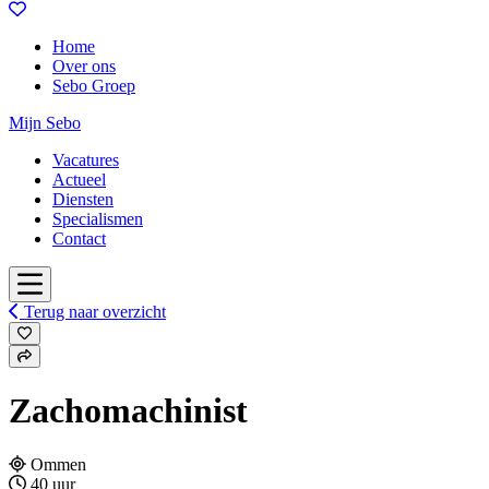
Home
Over ons
Sebo Groep
Mijn Sebo
Vacatures
Actueel
Diensten
Specialismen
Contact
Terug naar overzicht
Zachomachinist
Ommen
40 uur