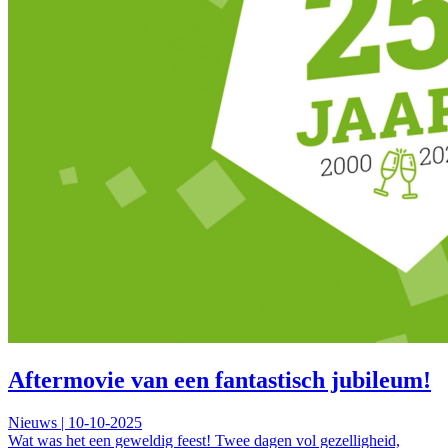
Aftermovie van een fantastisch jubileum!
Nieuws | 10-10-2025
Wat was het een geweldig feest! Twee dagen vol gezelligheid,