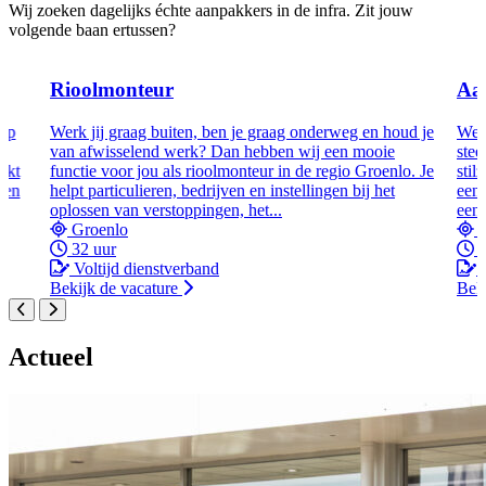
Wij zoeken dagelijks échte aanpakkers in de infra. Zit jouw
volgende baan ertussen?
Rioolmonteur
Aa
 op
Werk jij graag buiten, ben je graag onderweg en houd je
Werk
van afwisselend werk? Dan hebben wij een mooie
stee
rkt
functie voor jou als rioolmonteur in de regio Groenlo. Je
stil
ten
helpt particulieren, bedrijven en instellingen bij het
een 
oplossen van verstoppingen, het...
een.
Groenlo
W
32 uur
4
Voltijd dienstverband
V
Bekijk de vacature
Beki
Actueel