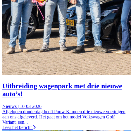
Uitbreiding wagenpark met drie nieuwe
auto’s!
Nieuws | 10-03-2026
Afgelopen donderdag heeft Pouw Kampen drie nieuwe voertuigen
aan ons afgeleverd. Het gaat om het model Volkswagen Golf
Variant, een...
Lees het bericht